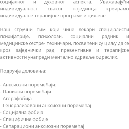
социјалног и духовног аспекта. Уважавајући
индивидуалност сваког појединца креирамо
индивидуалне терапијске програме и циљеве.
Наш стручни тим који чине лекари специјалисти
психијатрије, психолози, социјални радник и
медицинске сестре- техничари, посвећени су циљу да се
кроз заједнички рад, превентивне и терапијске
активности унапреди ментално здравље одраслих.
Подручја деловања:
- Анксиозни поремећаји:
- Панични поремећаји
- Агорафобија
- Генерализовани анксиозни поремећај
- Социјална фобија
- Специфичне фобије
- Сепарациони анксиозни поремећај