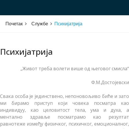
Почетак
Службе
Психијатрија
Психијатрија
„Живот треба волети више од његовог смисла“
Ф.М.Достојевски
Свака особа је јединствено, непоновољиво биће и зато
ми бирамо приступ који човека посматра као
индивидуу, као целовитост тела, ума и духа, а
ментално здравље посматрамо као резултат
равнотеже између физичког, психичког, емоционалног,