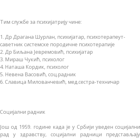
Тим службе за психијатрију чине:
1. Др Драгана Шурлан, психијатар, психотерапеут-
саветник системске породичне психотерапије
2. Др Биљана Јевремовић, психијатар
3. Мираш Чукић, психолог
4. Наташа Кордик, психолог
5. Невена Васовић, соц.радник
6. Славица Милованчевић, мед.сестра-техничар
Социјални радник
Још од 1959. године када је у Србији уведен социјални
рад у здравству, социјални радници представљају