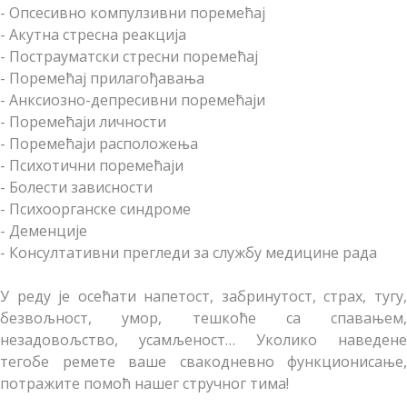
- Опсесивно компулзивни поремећај
- Акутна стресна реакција
- Пострауматски стресни поремећај
- Поремећај прилагођавања
- Анксиозно-депресивни поремећаји
- Поремећаји личности
- Поремећаји расположења
- Психотични поремећаји
- Болести зависности
- Психоорганске синдроме
- Деменције
- Консултативни прегледи за службу медицине рада
У реду је осећати напетост, забринутост, страх, тугу,
безвољност, умор, тешкоће са спавањем,
незадовољство, усамљеност… Уколико наведене
тегобе ремете ваше свакодневно функционисање,
потражите помоћ нашег стручног тима!