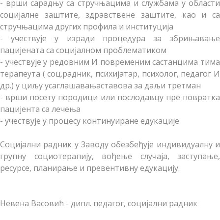
- врши сарадњу са стручњацима и службама у области
социјалне заштите, здравствене заштите, као и са
стручњацима других профила и институција
- учествује у изради процедура за збрињавање
пацијената са социјалном проблематиком
- учествује у редовним И повременим састанцима тима
терапеута ( соц.радник, психијатар, психолог, педагог И
др.) у циљу усаглашавањаставова за даљи третман
- врши посету породици или послодавцу пре повратка
пацијента са лечења
- учествује у процесу континуиране едукације
Социјални радник у Заводу обезбеђује индивидуалну и
групну социотерапију, вођење случаја, заступање,
ресурсе, планирање и превентивну едукацију.
Невена Васовић - дипл. педагог, социјални радник