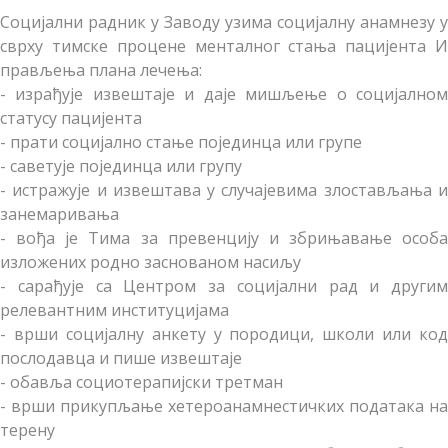
Социјални радник у Заводу узима социјалну анамнезу у
сврху тимске процене менталног стања пацијента И
прављења плана лечења:
- израђује извештаје и даје мишљење о социјалном
статусу пацијента
- прати социјално стање појединца или групе
- саветује појединца или групу
- истражује и извештава у случајевима злостављања и
занемаривања
- вођа је Тима за превенцију и збрињавање особа
изложених родно заснованом насиљу
- сарађује са Центром за социјални рад и другим
релевантним институцијама
- врши социјалну анкету у породици, школи или код
послодавца и пише извештаје
- обавља социотерапијски третман
- врши прикупљање хетероанамнестичких података на
терену