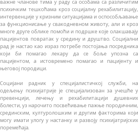
важне чланове тима у раду са особама са различитим
психичким тешкоћама кроз социјалну рехабилитацију,
интервенције у кризним ситуацијама и оспособљавање
за функционисање у свакодневном животу, али и кроз
многе друге облике помоћи и подршке које олакшавају
пацијентов повратак у средину и друштво. Социјални
рад је настао као израз потребе постојања посредника
који би помагао лекару да се боље упозна са
пацијентом, а истовремено помагао и пацијенту и
његовој породици.
Социјани радник у специјалистичкој служби, на
одељењу психијатрије је специјализован за учешће у
превенцији, лечењу и рехабилитацији душевних
болести, уз нарочито посвећивање пажње породичним,
срединским, културолошким и другим факторима који
могу имати улогу у настанку и развоју психијатријских
поремећаја.