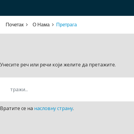
Почетак
О Нама
Претрага
Унесите реч или речи који желите да претажите.
Вратите се на
насловну страну
.