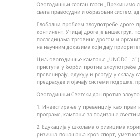
Овогодишњи слоган гласи „Прекинимо ла
свега правосудни и образовни систем, 
Глобални проблем злоупотребе дроге п
континент. Утицај дроге је вишеструк, по
последицама трговине дрогом и организ
на научним доказима који дају приорите
Циљ овогодишње кампање „UNODC - a“ (Ка
приступа у борби против злоупотребе д
превенирају, едукују и реагују у складу
предрасуде и ојачају системи подршке, п
Овогодишњи Светски дан против злоупотр
1. Инвестирање у превенцију као први 
програме, кампање за подизање свести и
2. Едукација у школама о ризицима кор
ризична понашања кроз спорт, уметност 