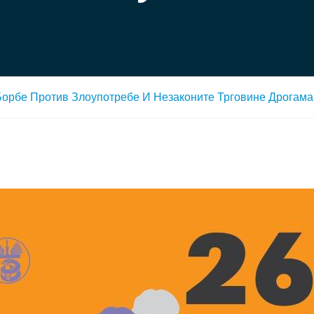
орбе Против Злоупотребе И Незаконите Трговине Дрогама