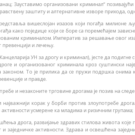
нац: Зауставимо организовани криминал“ позивајући н
здравствену заштиту и алтернативне изворе прихода, о
редставља вишеслојан изазов који погађа милионе људ
гађа како поједице који се боре са поремећајем зависнос
ованим криминалом. Императив за решавање овог изаз
т превенцији и лечењу.
нцеларија УН за дрогу и криминал), јесте да подигне с
роге и организованог криминала кроз суштински најв
 са законом. То је прилика да се пружи подршка онима к
ревенције и правде.
ебе и незаконите трговине дрогама је позив на следе
и најважнији корак у борби против злоупотребе дрог
 активности усмерене ка младима и ризичним групама;
ишћења дрога, развијање здравих стилова живота које 
и заједничке активности. Здрава и освешћена заједни