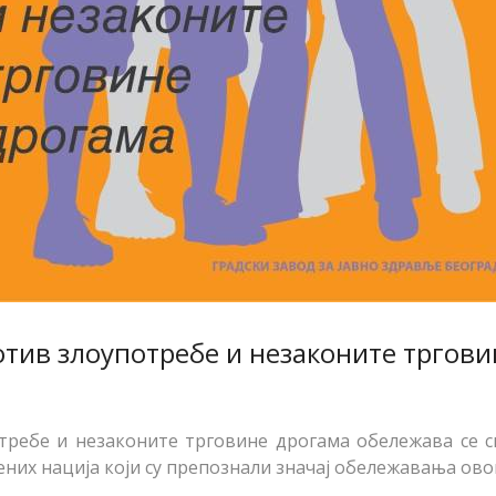
тив злоупотребе и незаконите тргови
ебе и незаконите трговине дрогама обележава се свак
них нација који су препознали значај обележавања ово