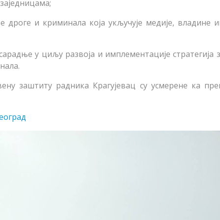
заједницама;
е дроге и криминала која укључује медије, владине и
сарадње у циљу развоја и имплементације стратегија 
нала.
вену заштиту радника Крагујевац су усмерене ка пре
Београд