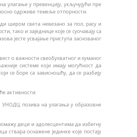
а улагање у превенцију, укључујући пре
дносно одрживе темеље отпорности.
и широм света невезано за пол, расу и
ти, тако и заједнице које се суочавају са
ова јесте усвајање приступа заснованог
вест о важности свеобухватног и хуманог
ажније системе који имају могућност да
оји се боре са зависношћу, да се разбију
ће активности:
а. УНОДЦ позива на улагања у образовне
помажу деци и адолесцентима да избегну
ца ствара оснажене јединке које постају