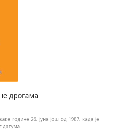
не дрогама
е године 26. јуна још од 1987. када је
г датума.