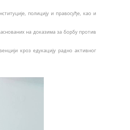
нституције, полицију и правосуђе, као и
заснованих на доказима за борбу против
венцији кроз едукацију радно активног